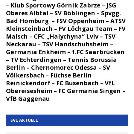
–
Klub Sportowy Górnik Zabrze –
JSG
Oberes Albtal –
SV Böblingen –
Spvgg.
Bad Homburg – F
SV Oppenheim – A
TSV
Kleinsteinbach –
FV Löchgau Team – F
V
Malsch –
CFC „Halychyna“ Lviv –
TSV
Neckarau –
TSV Handschuhsheim –
Germania Enkheim –
1.FC Saarbrücken
–
TV Echterdingen –
Tennis Borussia
Berlin – C
hernomorec Odessa – S
V
Völkersbach – F
üchse Berlin
Reinickendorf – F
C Busenbach –
VfL
Obereisesheim – F
C Germania Singen –
VfB Gaggenau
SVL AKTUELL