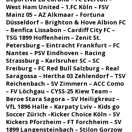
West Ham United – 1.FC Köln – FSV
Mainz 05 – AZ Alkmaar – Fortuna
Düsseldorf – Brighton & Hove Albion FC
– Benfica Lissabon – Cardiff City FC –
TSG 1899 Hoffenheim – Zenit St.
Petersburg – Eintracht Frankfurt – FC
Nantes – PSV Eindhoven – Racing
Strassburg – Karlsruher SC – SC
Freiburg – FC Red Bull Salzburg – Real
Saragossa –
Hertha 03 Zehlendorf –
TSV
Reichenbach –
SV Zimmern –
ACC Como
– F
V Löchgau –
CYSS-25 Kiew Team –
Beroe Stara Sagora – S
V Heiligkreuz –
VfL 1896 Halle –
Karpaty Lviv –
Kids go
Soccer Zürich –
Kicker Choice Köln – S
V
Kickers Pforzheim –
FT Forchheim – S
V
1899 Langensteinbach –
Stilon Gorzow