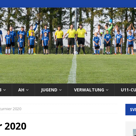
3
AH
JUGEND
VERWALTUNG
U11-C
turnier 2020
SV
r 2020