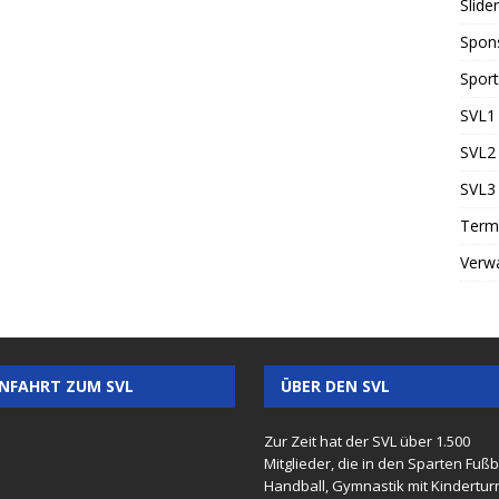
Slider
Spon
Sport
SVL1 
SVL2 
SVL3 
Term
Verw
NFAHRT ZUM SVL
ÜBER DEN SVL
Zur Zeit hat der SVL über 1.500
Mitglieder, die in den Sparten Fußba
Handball, Gymnastik mit Kindertur