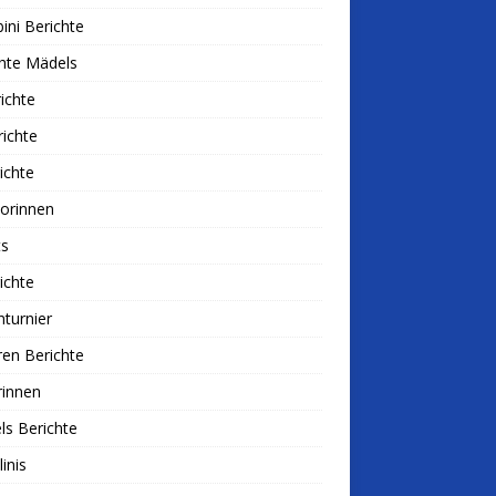
ni Berichte
hte Mädels
ichte
ichte
ichte
iorinnen
ts
ichte
nturnier
ren Berichte
rinnen
s Berichte
linis