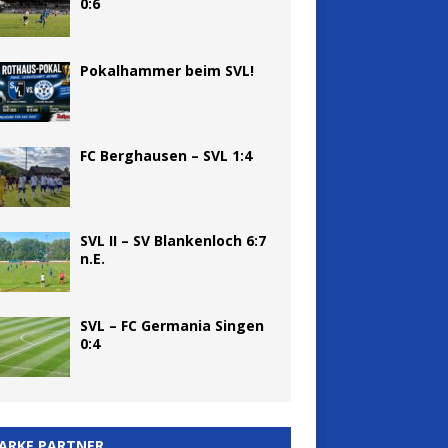
0:6
Pokalhammer beim SVL!
FC Berghausen – SVL 1:4
SVL II – SV Blankenloch 6:7
n.E.
SVL – FC Germania Singen
0:4
ARKE PARTNER