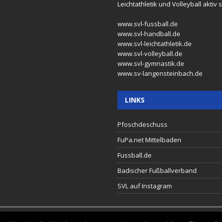
Leichtathletik und Volleyball aktiv s
www.svl-fussball.de
www.svl-handball.de
www.svl-leichtathletik.de
www.svl-volleyball.de
www.svl-gymnastik.de
www.sv-langensteinbach.de
LINKS
Pfoschdeschuss
FuPa.net Mittelbaden
Fussball.de
Badischer Fußballverband
SVL auf Instagram