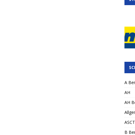
SC
A Ber
AH
AH Be
Allge
ASCT
B Ber