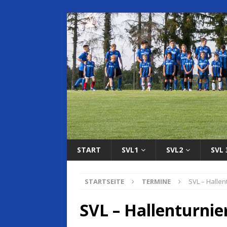
START
SVL1
SVL2
SVL 
STARTSEITE
TERMINE
SVL – Hallen
SVL – Hallenturnie