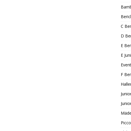
Bambi
Beric
C Ber
D Ber
E Ber
E Jun
Even
F Ber
Halle
Junio
Junio
Mädel
Picco