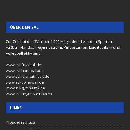
ÜBER DEN SVL
Zur Zeit hat der SVL über 1.500 Mitglieder, die in den Sparten
Fußball, Handball, Gymnastik mit Kinderturnen, Leichtathletik und
Volleyball aktiv sind.
www.svl-fussball.de
www.svl-handball.de
www.svl-leichtathletik.de
www.svl-volleyball.de
www.svl-gymnastik.de
www.sv-langensteinbach.de
LINKS
Pfoschdeschuss