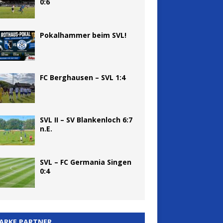
0:6
Pokalhammer beim SVL!
FC Berghausen – SVL 1:4
SVL II – SV Blankenloch 6:7
n.E.
SVL – FC Germania Singen
0:4
ARKE PARTNER