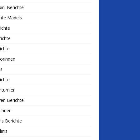
ni Berichte
hte Mädels
ichte
ichte
ichte
iorinnen
ts
ichte
nturnier
ren Berichte
rinnen
s Berichte
linis