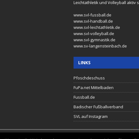
Leichtathletik und Volleyball aktiv s
www.svl-fussball.de
www.svl-handball.de
www.svl-leichtathletik.de
www.svl-volleyball.de
www.svl-gymnastik.de
www.sv-langensteinbach.de
LINKS
Pfoschdeschuss
FuPa.net Mittelbaden
Fussball.de
Badischer Fußballverband
SVL auf Instagram