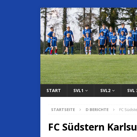
START
SVL1
SVL2
SVL 
STARTSEITE
D BERICHTE
FC Südster
FC Südstern Karlsuh