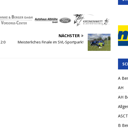
NÄCHSTER
 2:0
Meisterliches Finale im SVL-Sportpark!
SC
A Ber
AH
AH Be
Allge
ASCT
B Ber