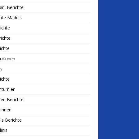
ni Berichte
hte Mädels
ichte
ichte
ichte
iorinnen
ts
ichte
nturnier
ren Berichte
rinnen
s Berichte
linis