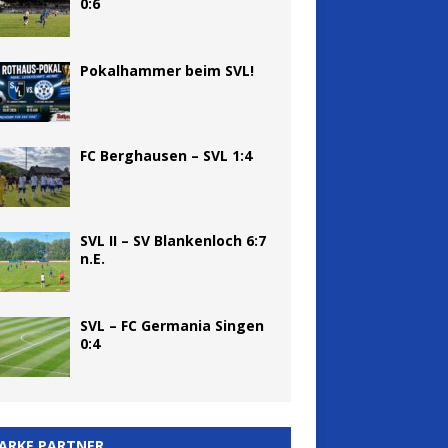
0:6
Pokalhammer beim SVL!
FC Berghausen – SVL 1:4
SVL II – SV Blankenloch 6:7
n.E.
SVL – FC Germania Singen
0:4
ARKE PARTNER