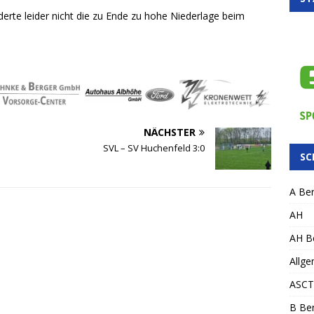
erte leider nicht die zu Ende zu hohe Niederlage beim
NÄCHSTER
SVL – SV Huchenfeld 3:0
SC
A Ber
AH
AH Be
Allge
ASCT
B Ber