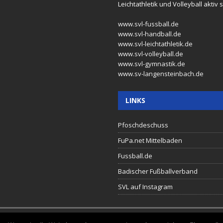
Leichtathletik und Volleyball aktiv s
www.svl-fussball.de
www.svl-handball.de
www.svl-leichtathletik.de
www.svl-volleyball.de
www.svl-gymnastik.de
www.sv-langensteinbach.de
LINKS
Pfoschdeschuss
FuPa.net Mittelbaden
Fussball.de
Badischer Fußballverband
SVL auf Instagram