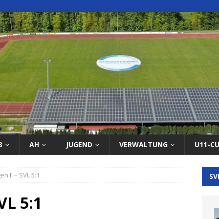
3
AH
JUGEND
VERWALTUNG
U11-C
en II – SVL 5:1
SV
VL 5:1