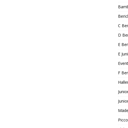
Bambi
Beric
C Ber
D Ber
E Ber
E Jun
Even
F Ber
Halle
Junio
Junio
Mädel
Picco