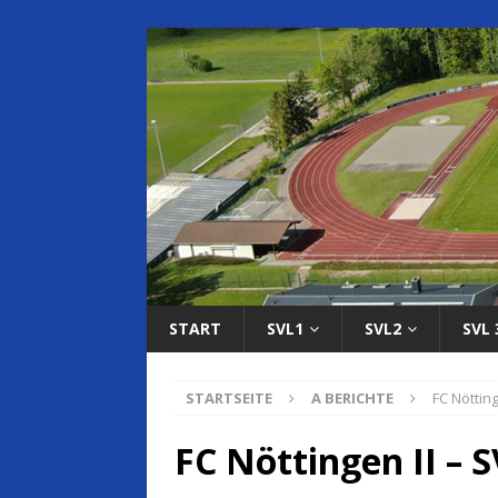
START
SVL1
SVL2
SVL 
STARTSEITE
A BERICHTE
FC Nötting
FC Nöttingen II – S