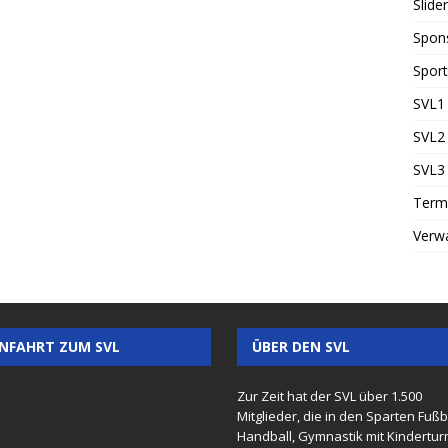
Slider
Spon
Sport
SVL1 
SVL2 
SVL3 
Term
Verw
NFAHRT ZUM SVL
ÜBER DEN SVL
Zur Zeit hat der SVL über 1.500
Mitglieder, die in den Sparten Fußba
Handball, Gymnastik mit Kindertur