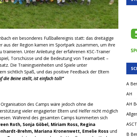
bach ein besonderes Fußballereignis statt: das dreitägige
der aus der Region kamen im Sportpark zusammen, um ihre
 trainieren. Unter Anleitung der erfahrenen KSC-Trainer
sspiel, Torschüsse und die Bedeutung von Teamarbeit –
satz. Die Trainingseinheiten und Spiele unter
SC
 sichtlich Spaß, und das positive Feedback der Eltern
die Beine stellt, ist einfach toll!“
A Ber
AH
AH Be
 Organisation des Camps wäre jedoch ohne die
erstützung vieler engagierter Eltern und Helfer nicht möglich
Allge
esen. Während des gesamten Camps kümmerten sich
ASCT
een Roth, Sonja Göbel, Miriam Ross, Regina
nhardt-Brehm, Mariana Kronenwett, Emelie Ross
und
B Ber