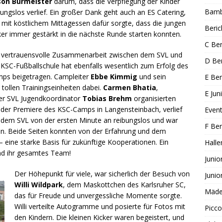
son Burmeister
darum, dass die Verpflegung der Kinder
Bambi
bungslos verlief. Ein großer Dank geht auch an ES Catering,
 mit köstlichem Mittagessen dafür sorgte, dass die jungen
Beric
ker immer gestärkt in die nächste Runde starten konnten.
C Ber
 vertrauensvolle Zusammenarbeit zwischen dem SVL und
D Ber
 KSC-Fußballschule hat ebenfalls wesentlich zum Erfolg des
ps beigetragen. Campleiter
Ebbe Kimmig
und sein
E Ber
tollen Trainingseinheiten dabei.
Carmen Bhatia
,
E Jun
ser SVL Jugendkoordinator
Tobias Brehm
organisierten
der Premiere des KSC-Camps in Langensteinbach, verlief
Even
em SVL von der ersten Minute an reibungslos und war
F Ber
n. Beide Seiten konnten von der Erfahrung und dem
 eine starke Basis für zukünftige Kooperationen. Ein
Halle
d ihr gesamtes Team!
Junio
Der Höhepunkt für viele, war sicherlich der Besuch von
Junio
Willi Wildpark
, dem Maskottchen des Karlsruher SC,
Mädel
das für Freude und unvergessliche Momente sorgte.
Willi verteilte Autogramme und posierte für Fotos mit
Picco
den Kindern. Die kleinen Kicker waren begeistert, und