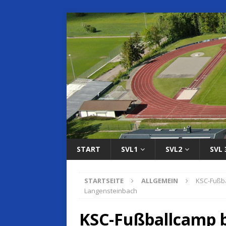
START
SVL1
SVL2
SVL 
STARTSEITE
ALLGEMEIN
KSC-Fußba
Langensteinbach
KSC-Fußballcamp b