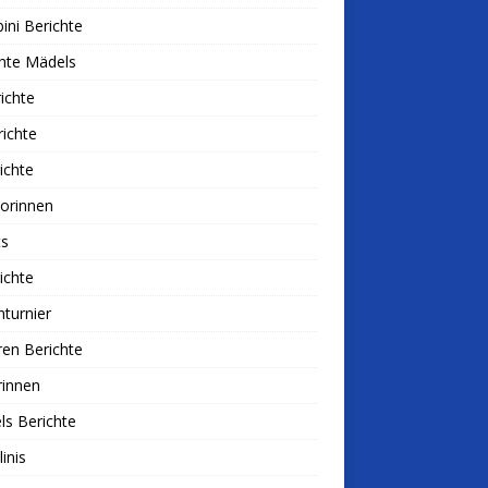
ni Berichte
hte Mädels
ichte
ichte
ichte
iorinnen
ts
ichte
nturnier
ren Berichte
rinnen
s Berichte
linis