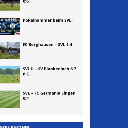
0:6
Pokalhammer beim SVL!
FC Berghausen – SVL 1:4
SVL II – SV Blankenloch 6:7
n.E.
SVL – FC Germania Singen
0:4
ARKE PARTNER