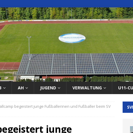
3
AH
JUGEND
VERWALTUNG
U11-C
llcamp begeistert junge Fußballerinen und Fußballer beim SV
SV
egeistert junge