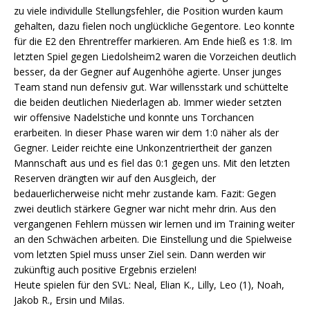
zu viele individulle Stellungsfehler, die Position wurden kaum
gehalten, dazu fielen noch unglückliche Gegentore. Leo konnte
für die E2 den Ehrentreffer markieren. Am Ende hieß es 1:8. Im
letzten Spiel gegen Liedolsheim2 waren die Vorzeichen deutlich
besser, da der Gegner auf Augenhöhe agierte. Unser junges
Team stand nun defensiv gut. War willensstark und schüttelte
die beiden deutlichen Niederlagen ab. Immer wieder setzten
wir offensive Nadelstiche und konnte uns Torchancen
erarbeiten. In dieser Phase waren wir dem 1:0 näher als der
Gegner. Leider reichte eine Unkonzentriertheit der ganzen
Mannschaft aus und es fiel das 0:1 gegen uns. Mit den letzten
Reserven drängten wir auf den Ausgleich, der
bedauerlicherweise nicht mehr zustande kam. Fazit: Gegen
zwei deutlich stärkere Gegner war nicht mehr drin. Aus den
vergangenen Fehlern müssen wir lernen und im Training weiter
an den Schwächen arbeiten. Die Einstellung und die Spielweise
vom letzten Spiel muss unser Ziel sein. Dann werden wir
zukünftig auch positive Ergebnis erzielen!
Heute spielen für den SVL: Neal, Elian K., Lilly, Leo (1), Noah,
Jakob R., Ersin und Milas.