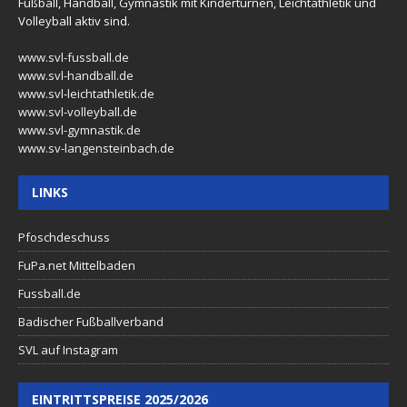
Fußball, Handball, Gymnastik mit Kinderturnen, Leichtathletik und
Volleyball aktiv sind.
www.svl-fussball.de
www.svl-handball.de
www.svl-leichtathletik.de
www.svl-volleyball.de
www.svl-gymnastik.de
www.sv-langensteinbach.de
LINKS
Pfoschdeschuss
FuPa.net Mittelbaden
Fussball.de
Badischer Fußballverband
SVL auf Instagram
EINTRITTSPREISE 2025/2026