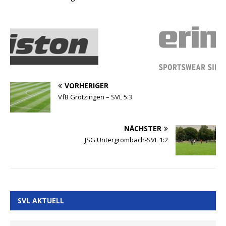
VORHERIGER
VfB Grötzingen – SVL 5:3
NÄCHSTER
JSG Untergrombach-SVL 1:2
SVL AKTUELL