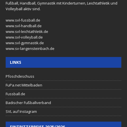
Fußball, Handball, Gymnastik mit Kinderturnen, Leichtathletik und
Volleyball aktiv sind.
www.svl-fussball.de
www.svl-handball.de
www.svl-leichtathletik.de
www.svl-volleyball.de
www.svl-gymnastik.de
www.sv-langensteinbach.de
LINKS
Pfoschdeschuss
FuPa.net Mittelbaden
Fussball.de
Badischer Fußballverband
SVL auf Instagram
EINTRITTSPREISE 2025/2026