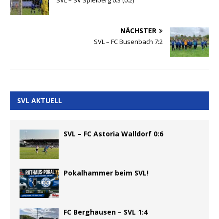
NÄCHSTER
SVL – FC Busenbach 7:2
SVL AKTUELL
SVL – FC Astoria Walldorf 0:6
Pokalhammer beim SVL!
FC Berghausen – SVL 1:4