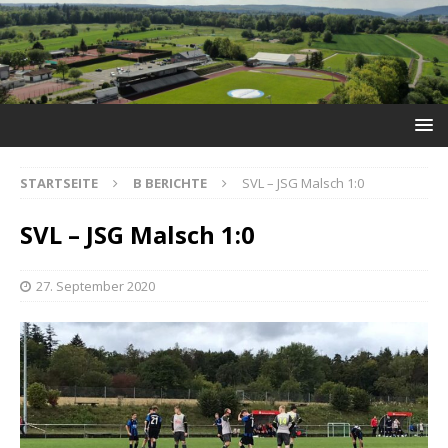
STARTSEITE
B BERICHTE
SVL – JSG Malsch 1:0
SVL – JSG Malsch 1:0
27. September 2020