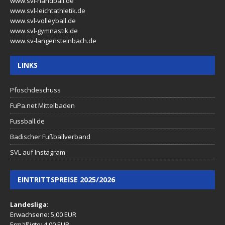
www.svl-handball.de
www.svl-leichtathletik.de
www.svl-volleyball.de
www.svl-gymnastik.de
www.sv-langensteinbach.de
LINKS
Pfoschdeschuss
FuPa.net Mittelbaden
Fussball.de
Badischer Fußballverband
SVL auf Instagram
EINTRITTSPREISE 2025/2026
Landesliga:
Erwachsene: 5,00 EUR
Ermäßigte: 4,00 EUR