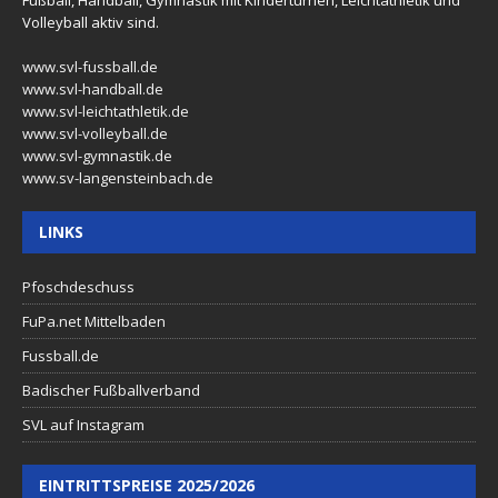
Fußball, Handball, Gymnastik mit Kinderturnen, Leichtathletik und
Volleyball aktiv sind.
www.svl-fussball.de
www.svl-handball.de
www.svl-leichtathletik.de
www.svl-volleyball.de
www.svl-gymnastik.de
www.sv-langensteinbach.de
LINKS
Pfoschdeschuss
FuPa.net Mittelbaden
Fussball.de
Badischer Fußballverband
SVL auf Instagram
EINTRITTSPREISE 2025/2026