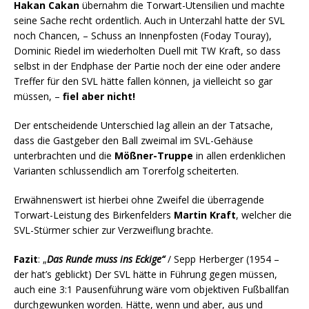
Hakan Cakan
übernahm die Torwart-Utensilien und machte
seine Sache recht ordentlich. Auch in Unterzahl hatte der SVL
noch Chancen, – Schuss an Innenpfosten (Foday Touray),
Dominic Riedel im wiederholten Duell mit TW Kraft, so dass
selbst in der Endphase der Partie noch der eine oder andere
Treffer für den SVL hätte fallen können, ja vielleicht so gar
müssen, –
fiel aber nicht!
Der entscheidende Unterschied lag allein an der Tatsache,
dass die Gastgeber den Ball zweimal im SVL-Gehäuse
unterbrachten und die
Mößner-Truppe
in allen erdenklichen
Varianten schlussendlich am Torerfolg scheiterten.
Erwähnenswert ist hierbei ohne Zweifel die überragende
Torwart-Leistung des Birkenfelders
Martin
Kraft
, welcher die
SVL-Stürmer schier zur Verzweiflung brachte.
Fazit
: „
Das Runde muss ins Eckige“
/ Sepp Herberger (1954 –
der hat’s geblickt) Der SVL hätte in Führung gegen müssen,
auch eine 3:1 Pausenführung wäre vom objektiven Fußballfan
durchgewunken worden. Hätte, wenn und aber, aus und