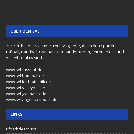
ÜBER DEN SVL
Zur Zeit hat der SVL über 1.500 Mitglieder, die in den Sparten
Fußball, Handball, Gymnastik mit Kinderturnen, Leichtathletik und
Volleyball aktiv sind.
www.svl-fussball.de
www.svl-handball.de
www.svl-leichtathletik.de
www.svl-volleyball.de
www.svl-gymnastik.de
www.sv-langensteinbach.de
LINKS
Pfoschdeschuss