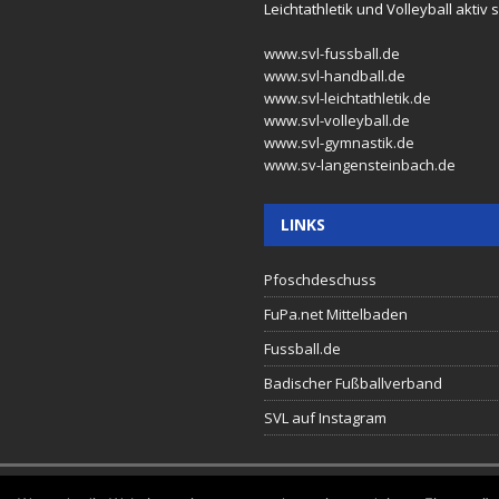
Leichtathletik und Volleyball aktiv s
www.svl-fussball.de
www.svl-handball.de
www.svl-leichtathletik.de
www.svl-volleyball.de
www.svl-gymnastik.de
www.sv-langensteinbach.de
LINKS
Pfoschdeschuss
FuPa.net Mittelbaden
Fussball.de
Badischer Fußballverband
SVL auf Instagram