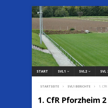
START
SVL1
SVL2
SVL 
STARTSEITE
SVL1 BERICHTE
1. CfR
1. CfR Pforzheim 2 