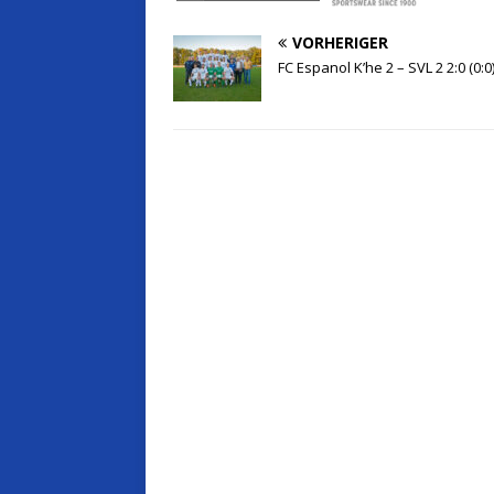
VORHERIGER
FC Espanol K’he 2 – SVL 2 2:0 (0:0