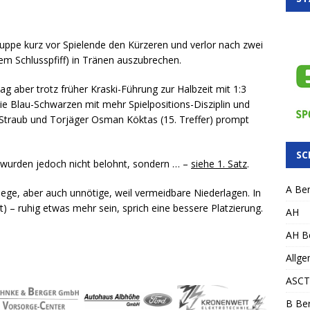
uppe kurz vor Spielende den Kürzeren und verlor nach zwei
em Schlusspfiff) in Tränen auszubrechen.
ag aber trotz früher Kraski-Führung zur Halbzeit mit 1:3
e Blau-Schwarzen mit mehr Spielpositions-Disziplin und
Straub und Torjäger Osman Köktas (15. Treffer) prompt
SC
wurden jedoch nicht belohnt, sondern … –
siehe 1. Satz
.
A Ber
ege, aber auch unnötige, weil vermeidbare Niederlagen. In
ht) – ruhig etwas mehr sein, sprich eine bessere Platzierung.
AH
AH Be
Allge
ASCT
B Ber