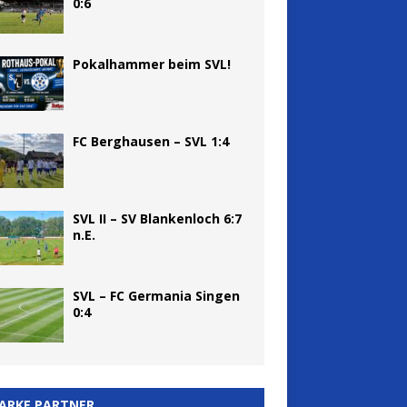
0:6
Pokalhammer beim SVL!
FC Berghausen – SVL 1:4
SVL II – SV Blankenloch 6:7
n.E.
SVL – FC Germania Singen
0:4
ARKE PARTNER