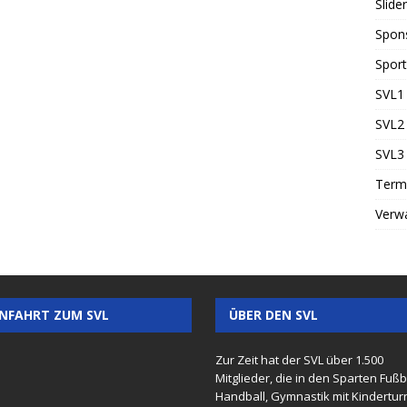
Slider
Spon
Sport
SVL1 
SVL2 
SVL3 
Term
Verw
NFAHRT ZUM SVL
ÜBER DEN SVL
Zur Zeit hat der SVL über 1.500
Mitglieder, die in den Sparten Fußba
Handball, Gymnastik mit Kindertur