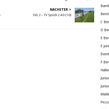
Bambi
NÄCHSTER
Beric
)
SVL 2 – TV Spöck 2 4:0 (1:0)
C Ber
D Ber
E Ber
E Jun
Even
F Ber
Halle
Junio
Junio
Mädel
Picco