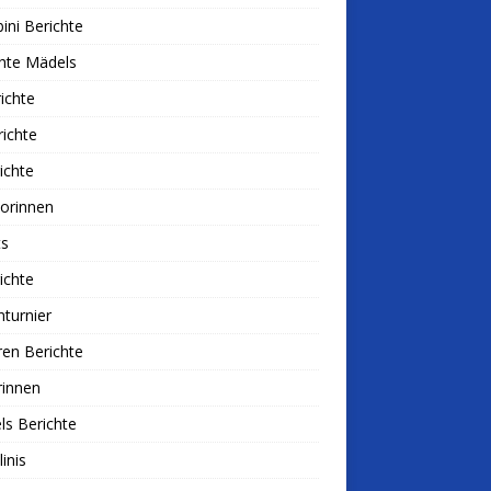
ni Berichte
hte Mädels
ichte
ichte
ichte
iorinnen
ts
ichte
nturnier
ren Berichte
rinnen
s Berichte
linis