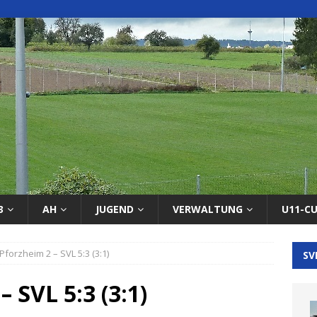
3
AH
JUGEND
VERWALTUNG
U11-C
 Pforzheim 2 – SVL 5:3 (3:1)
SV
– SVL 5:3 (3:1)