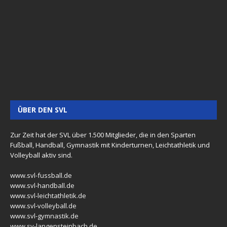
ÜBER DEN SVL
Zur Zeit hat der SVL über 1.500 Mitglieder, die in den Sparten
Fußball, Handball, Gymnastik mit Kinderturnen, Leichtathletik und
Volleyball aktiv sind.
www.svl-fussball.de
www.svl-handball.de
www.svl-leichtathletik.de
www.svl-volleyball.de
www.svl-gymnastik.de
www.sv-langensteinbach.de