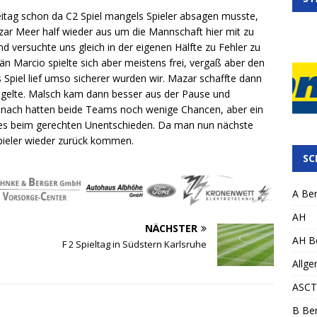
tag schon da C2 Spiel mangels Spieler absagen musste,
azar Meer half wieder aus um die Mannschaft hier mit zu
 versuchte uns gleich in der eigenen Hälfte zu Fehler zu
n Marcio spielte sich aber meistens frei, vergaß aber den
 Spiel lief umso sicherer wurden wir. Mazar schaffte dann
 segelte. Malsch kam dann besser aus der Pause und
Danach hatten beide Teams noch wenige Chancen, aber ein
 es beim gerechten Unentschieden. Da man nun nächste
 Spieler wieder zurück kommen.
SC
A Ber
AH
NÄCHSTER
AH Be
F 2 Spieltag in Südstern Karlsruhe
Allge
ASCT
B Ber