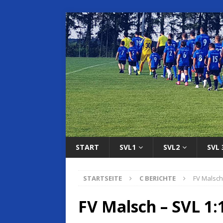
START
SVL1
SVL2
SVL 
STARTSEITE
C BERICHTE
FV Malsch
FV Malsch – SVL 1: