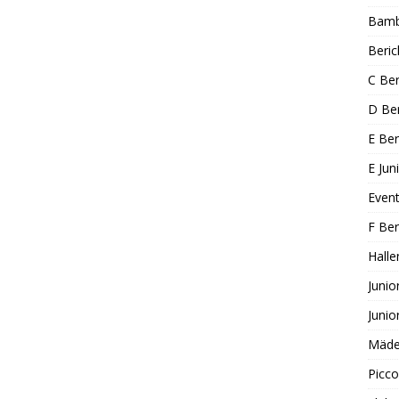
Bambi
Beric
C Ber
D Ber
E Ber
E Jun
Even
F Ber
Halle
Junio
Junio
Mädel
Picco