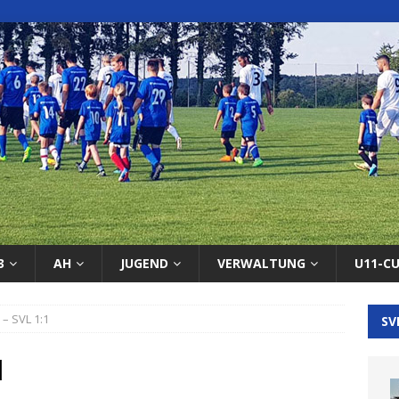
3
AH
JUGEND
VERWALTUNG
U11-C
 – SVL 1:1
SV
1