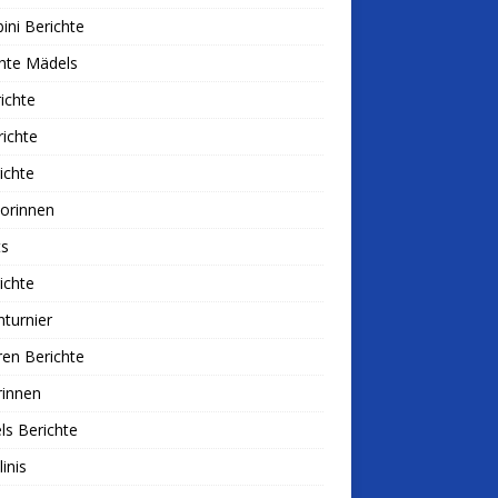
ni Berichte
hte Mädels
ichte
ichte
ichte
iorinnen
ts
ichte
nturnier
ren Berichte
rinnen
s Berichte
linis