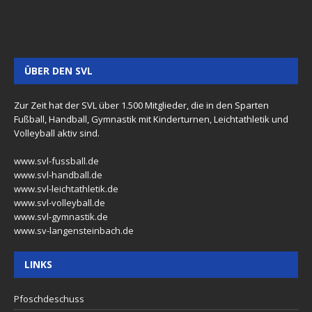
ÜBER DEN SVL
Zur Zeit hat der SVL über 1.500 Mitglieder, die in den Sparten
Fußball, Handball, Gymnastik mit Kinderturnen, Leichtathletik und
Volleyball aktiv sind.
www.svl-fussball.de
www.svl-handball.de
www.svl-leichtathletik.de
www.svl-volleyball.de
www.svl-gymnastik.de
www.sv-langensteinbach.de
LINKS
Pfoschdeschuss