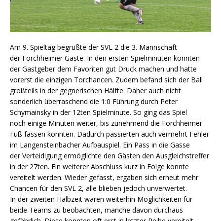
Am 9. Spieltag begrüßte der SVL 2 die 3. Mannschaft
der Forchheimer Gäste. In den ersten Spielminuten konnten
der Gastgeber dem Favoriten gut Druck machen und hatte
vorerst die einzigen Torchancen. Zudem befand sich der Ball
großteils in der gegnerischen Hälfte. Daher auch nicht
sonderlich überraschend die 1:0 Führung durch Peter
Schymainsky in der 12ten Spielminute. So ging das Spiel
noch einige Minuten weiter, bis zunehmend die Forchheimer
Fuß fassen konnten. Dadurch passierten auch vermehrt Fehler
im Langensteinbacher Aufbauspiel. Ein Pass in die Gasse
der Verteidigung ermöglichte den Gästen den Ausgleichstreffer
in der 27ten. Ein weiterer Abschluss kurz in Folge konnte
vereitelt werden. Wieder gefasst, ergaben sich erneut mehr
Chancen für den SVL 2, alle blieben jedoch unverwertet.
In der zweiten Halbzeit waren weiterhin Möglichkeiten für
beide Teams zu beobachten, manche davon durchaus
gefährlich. Diese konnten oft erst in letzter Reihe vereitelt